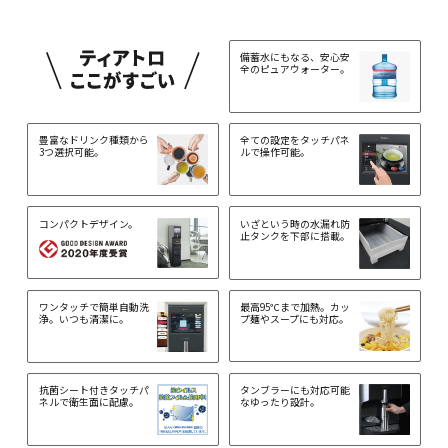
備蓄水にもなる、安心安
全のピュアウォーター。
豊富なドリンク種類から
全ての設定をタッチパネ
3つ選択可能。
ルで操作可能。
コンパクトデザイン。
いざという時の水漏れ防
止タンクを下部に搭載。
ワンタッチで簡単自動洗
最高95℃まで加熱。カッ
浄。いつも清潔に。
プ麺やスープにも対応。
抗菌シート付きタッチパ
タンブラーにも対応可能
ネルで衛生面に配慮。
なゆったり設計。